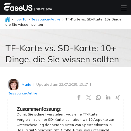
>
How To
>
Ressource-Artikel
> TF-Karte vs. SD-Karte: 10+ Dinge,
die Sie wissen sollten
TF-Karte vs. SD-Karte: 10+
Dinge, die Sie wissen sollten
Updated am 22.07.2025, 13:17
Maria
Ressource-Artikel





Zusammenfassung:
Damit Sie schnell verstehen, was eine TF-Karte im
Vergleich zu einer SD-Karte ist, haben wir 10 Aspekte zur
Unterscheidung der beiden Arten von Speicherkarten in
Bezug auf Speicherplatz, Größe, Preis usw. untersucht.