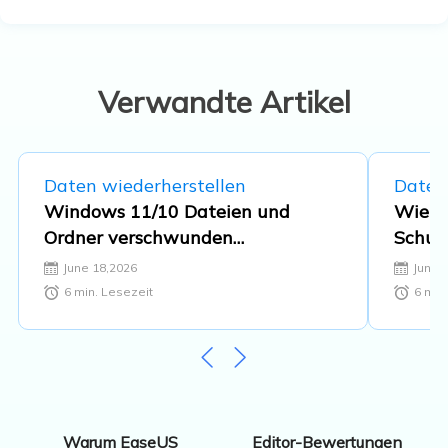
beschäftigt. Der Schwerpunkt liegt auf
Datenrettung, Datenmanagement,
Datenträger-Verwaltung und
Multimedia-Software. …
Verwandte Artikel
Daten wiederherstellen
Daten
Windows 11/10 Dateien und
Wie k
Ordner verschwunden
Schut
wiederherstellen - 8 Lösungen💡
und D
June 18,2026
June 
6
min. Lesezeit
6
min.
Editor-Bewertungen
Warum EaseUS