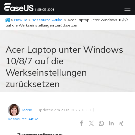
>
How To
>
Ressource-Artikel
> Acer Laptop unter Windows 10/8/7
auf die Werkseinstellungen zurücksetzen
Acer Laptop unter Windows
10/8/7 auf die
Werkseinstellungen
zurücksetzen
Updated am 21.05.2026, 13:33
Maria
Ressource-Artikel




