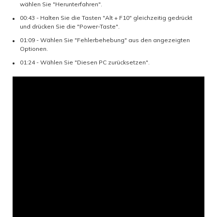
wählen Sie "Herunterfahren".
00:43 - Halten Sie die Tasten "Alt + F10" gleichzeitig gedrückt
und drücken Sie die "Power-Taste".
01:09 - Wählen Sie "Fehlerbehebung" aus den angezeigten
Optionen.
01:24 - Wählen Sie "Diesen PC zurücksetzen".