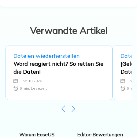
beschäftigt. Der Schwerpunkt liegt auf
Datenrettung, Datenmanagement,
Datenträger-Verwaltung und
Multimedia-Software. …
Verwandte Artikel
Dateien wiederherstellen
Datei
Word reagiert nicht? So retten Sie
[Gelös
die Daten!
Datei
June 18,2026
June 
6
min. Lesezeit
6
min.
Editor-Bewertungen
Warum EaseUS