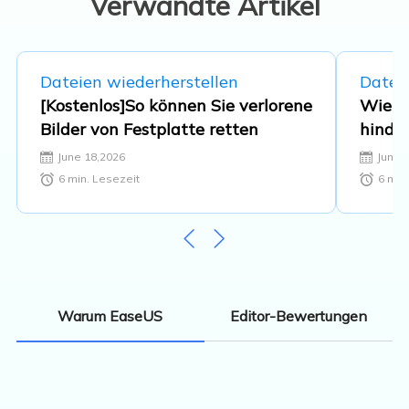
Verwandte Artikel
Dateien wiederherstellen
Datei
[Kostenlos]So können Sie verlorene
Wie k
Bilder von Festplatte retten
hinder
lösch
June 18,2026
June 
6
min. Lesezeit
6
min.
Editor-Bewertungen
Warum EaseUS