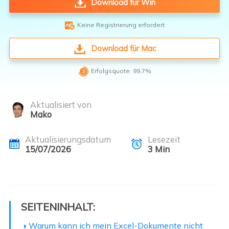
Download für Win

Keine Registrierung erfordert
Download für Mac

Erfolgsquote: 99,7%
Aktualisiert von
Mako
Aktualisierungsdatum
Lesezeit
15/07/2026
3
Min
SEITENINHALT:
Warum kann ich mein Excel-Dokumente nicht