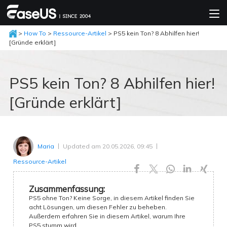
>
How To
>
Ressource-Artikel
> PS5 kein Ton? 8 Abhilfen hier!
[Gründe erklärt]
PS5 kein Ton? 8 Abhilfen hier!
[Gründe erklärt]
Updated am 20.05.2026, 09:45
Maria
Ressource-Artikel





Zusammenfassung:
PS5 ohne Ton? Keine Sorge, in diesem Artikel finden Sie
acht Lösungen, um diesen Fehler zu beheben.
Außerdem erfahren Sie in diesem Artikel, warum Ihre
PS5 stumm wird.