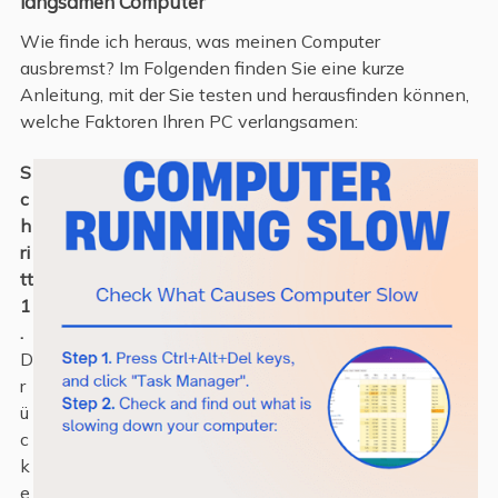
langsamen Computer
Wie finde ich heraus, was meinen Computer
ausbremst? Im Folgenden finden Sie eine kurze
Anleitung, mit der Sie testen und herausfinden können,
welche Faktoren Ihren PC verlangsamen:
S
c
h
ri
tt
1
.
D
r
ü
c
k
e