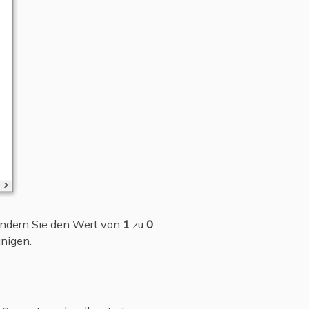
 ändern Sie den Wert von
1
zu
0
.
nigen.