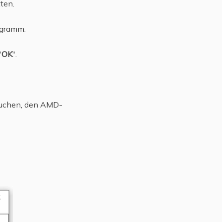
ten.
ogramm.
"
OK
".
suchen, den AMD-