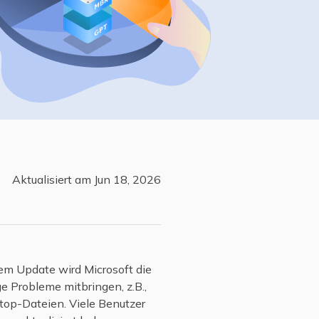
Freunde werben
Video Downloader
Einladen & Belohnung s
Video/Audio online herunterladen
r
ws-Bereitstellung
VideoKit
All-in-One Video-Toolkit
Audio Tools
up White Label Service
EaseUS VoiceWave
Stimme in Echtzeit ändern
Aktualisiert am Jun 18, 2026
Ringtone Editor
Klingeltöne für iPhone erstellen
Vocal Remover (Online)
Gesang kostenlos online entfernen
em Update wird Microsoft die
 Probleme mitbringen, z.B.,
top-Dateien. Viele Benutzer