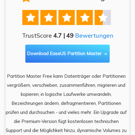





TrustScore
4.7 | 49
Bewertungen
Download EaseUS Partition Master

Partition Master Free kann Datenträger oder Partitionen
Di
e
vergrößern, verschieben, zusammenführen, migrieren und
und
kopieren; in logische Laufwerke umwandeln,
ein
Bezeichnungen ändern, defragmentieren, Partitionen
Auf
prüfen und durchsuchen - und vieles mehr. Ein Upgrade auf
k
es,
die Premium-Version fügt kostenlosen technischen
ä
,
Support und die Möglichkeit hinzu, dynamische Volumes zu