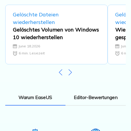
Gelöschte Dateien
Gelös
wiederherstellen
wieder
Gelöschtes Volumen von Windows
Wie k
10 wiederherstellen
gespei
Datei 
June 18,2026
June 
Daten
6
min. Lesezeit
6
min.
Editor-Bewertungen
Warum EaseUS