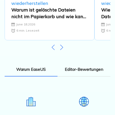
wiederherstellen
wieder
Warum ist gelöschte Dateien
Wie k
nicht im Papierkorb und wie kann
Dateie
man eine solche Datei
June 18,2026
June 
wiederherstellen?
6
min. Lesezeit
6
min.
Editor-Bewertungen
Warum EaseUS