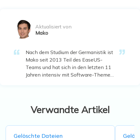
Aktualisiert von
Mako
Nach dem Studium der Germanistik ist
Mako seit 2013 Teil des EaseUS-
Teams und hat sich in den letzten 11
Jahren intensiv mit Software-Themen
beschäftigt. Der Schwerpunkt liegt auf
Datenrettung, Datenmanagement,
Datenträger-Verwaltung und
Multimedia-Software. …
Verwandte Artikel
Gelöschte Dateien
Gelös