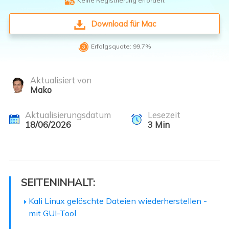

Keine Registrierung erfordert
Download für Mac

Erfolgsquote: 99,7%
Aktualisiert von
Mako
Aktualisierungsdatum
Lesezeit
18/06/2026
3
Min
SEITENINHALT:
Kali Linux gelöschte Dateien wiederherstellen -
mit GUI-Tool