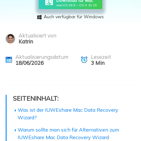
Download für Mac
macOS 26.5 ~ OS X 10.15
Auch verfügbar für Windows

Aktualisiert von
Katrin
Aktualisierungsdatum
Lesezeit
18/06/2026
3
Min
SEITENINHALT:
Was ist der IUWEshare Mac Data Recovery
Wizard?
Warum sollte man sich für Alternativen zum
IUWEshare Mac Data Recovery Wizard