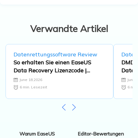
Ratgeber und Tipps. Zudem berichtete
sie über Neues und Aufregendes aus
der digitalen Technikwelt. …
Verwandte Artikel
Datenrettungssoftware Review
Daten
So erhalten Sie einen EaseUS
DMDE-
Data Recovery Lizenzcode |
Daten
Sichere und vollständige Version
June 18,2026
June 
6
min. Lesezeit
6
min.
Editor-Bewertungen
Warum EaseUS