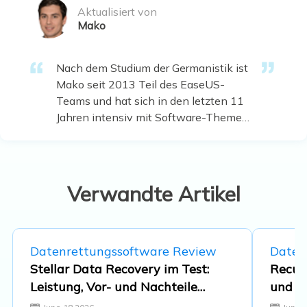
Aktualisiert von
Mako
Nach dem Studium der Germanistik ist
Mako seit 2013 Teil des EaseUS-
Teams und hat sich in den letzten 11
Jahren intensiv mit Software-Themen
beschäftigt. Der Schwerpunkt liegt auf
Datenrettung, Datenmanagement,
Datenträger-Verwaltung und
Multimedia-Software. …
Verwandte Artikel
Datenrettungssoftware Review
Daten
Stellar Data Recovery im Test:
Recuva
Leistung, Vor- und Nachteile
und Na
[Vollständiger Testbericht in
Wiede