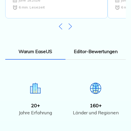
June 18,2026
June 
2026]
6
min. Lesezeit
6
min.
Editor-Bewertungen
Warum EaseUS
20+
160+
Jahre Erfahrung
Länder und Regionen