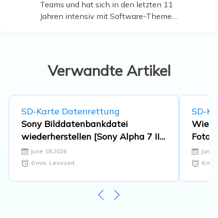
Teams und hat sich in den letzten 11
Jahren intensiv mit Software-Themen
beschäftigt. Der Schwerpunkt liegt auf
Datenrettung, Datenmanagement,
Datenträger-Verwaltung und
Multimedia-Software. …
Verwandte Artikel
SD-Karte Datenrettung
SD-Ka
Sony Bilddatenbankdatei
Wie k
wiederherstellen [Sony Alpha 7 III,
Fotos 
Alpha 7 IV...]
Metho
June 18,2026
June 
6
min. Lesezeit
6
min.