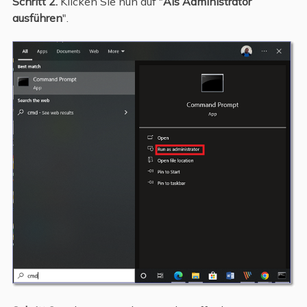
Schritt 2.
Klicken Sie nun auf "
Als Administrator
ausführen
".