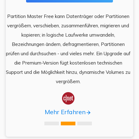
Partition Master Free kann Datenträger oder Partitionen
Di
e
vergrößern, verschieben, zusammenführen, migrieren und
und
kopieren; in logische Laufwerke umwandeln,
ein
Bezeichnungen ändern, defragmentieren, Partitionen
Auf
prüfen und durchsuchen - und vieles mehr. Ein Upgrade auf
k
es,
die Premium-Version fügt kostenlosen technischen
ä
,
Support und die Möglichkeit hinzu, dynamische Volumes zu
vergrößern.

Mehr Erfahren