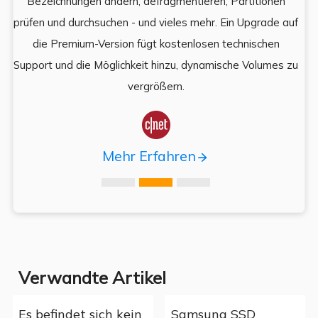
Bezeichnungen ändern, defragmentieren, Partitionen
Auf
prüfen und durchsuchen - und vieles mehr. Ein Upgrade auf
k
es,
die Premium-Version fügt kostenlosen technischen
ä
,
Support und die Möglichkeit hinzu, dynamische Volumes zu
vergrößern.

Mehr Erfahren
Verwandte Artikel
Es befindet sich kein
Samsung SSD