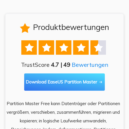
Produktbewertungen






TrustScore
4.7 | 49
Bewertungen
Download EaseUS Partition Master

Partition Master Free kann Datenträger oder Partitionen
Di
e
vergrößern, verschieben, zusammenführen, migrieren und
und
kopieren; in logische Laufwerke umwandeln,
ein