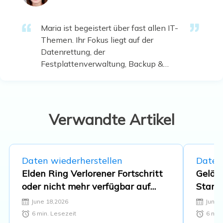
Maria ist begeistert über fast allen IT-
Themen. Ihr Fokus liegt auf der
Datenrettung, der
Festplattenverwaltung, Backup &
Wiederherstellen und den
Multimedien. Diese Artikel umfassen
die professionellen Testberichte und
Lösungen. …
Verwandte Artikel
Daten wiederherstellen
Daten
Elden Ring Verlorener Fortschritt
Gelöst
oder nicht mehr verfügbar auf
Start
Xbox/PS4/PC
June 18,2026
June 
6
min. Lesezeit
6
min.