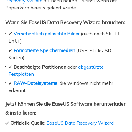
Recovery Wizard
oft noch helfen – selbst wenn der
Papierkorb bereits geleert wurde.
Wann Sie EaseUS Data Recovery Wizard brauchen:
✔
Versehentlich gelöschte Bilder
(auch nach
Shift +
)
Entf
✔
Formatierte Speichermedien
(USB-Sticks, SD-
Karten)
✔
Beschädigte Partitionen
oder
abgestürzte
Festplatten
✔
RAW-Dateisysteme
, die Windows nicht mehr
erkennt
Jetzt können Sie die EaseUS Software herunterladen
& installieren:
✅
Offizielle Quelle
:
EaseUS Data Recovery Wizard