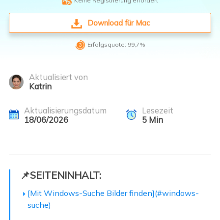

Keine Registrierung erfordert
Download für Mac

Erfolgsquote: 99,7%
Aktualisiert von
Katrin
Aktualisierungsdatum
Lesezeit
18/06/2026
5
Min
📌SEITENINHALT:
[Mit Windows-Suche Bilder finden](#windows-
suche)