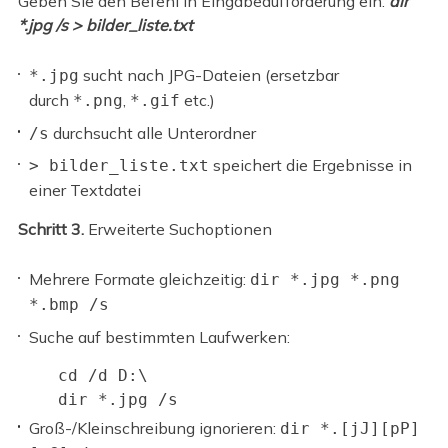
Geben Sie den Befehl in Eingabeaufforderung ein:
dir
*.jpg /s > bilder_liste.txt
sucht nach JPG-Dateien (ersetzbar
*.jpg
durch
,
etc.)
*.png
*.gif
durchsucht alle Unterordner
/s
speichert die Ergebnisse in
> bilder_liste.txt
einer Textdatei
Schritt 3.
Erweiterte Suchoptionen
Mehrere Formate gleichzeitig:
dir *.jpg *.png
*.bmp /s
Suche auf bestimmten Laufwerken:
cd /d D:\

dir *.jpg /s
Groß-/Kleinschreibung ignorieren:
dir *.[jJ][pP]