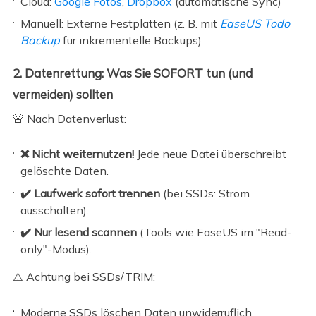
Cloud:
Google Fotos
,
Dropbox
(automatische Sync)
Manuell: Externe Festplatten (z. B. mit
EaseUS Todo
Backup
für inkrementelle Backups)
2. Datenrettung: Was Sie SOFORT tun (und
vermeiden) sollten
🚨 Nach Datenverlust:
❌ Nicht weiternutzen!
Jede neue Datei überschreibt
gelöschte Daten.
✔️ Laufwerk sofort trennen
(bei SSDs: Strom
ausschalten).
✔️ Nur lesend scannen
(Tools wie EaseUS im "Read-
only"-Modus).
⚠️ Achtung bei SSDs/TRIM:
Moderne SSDs löschen Daten unwiderruflich