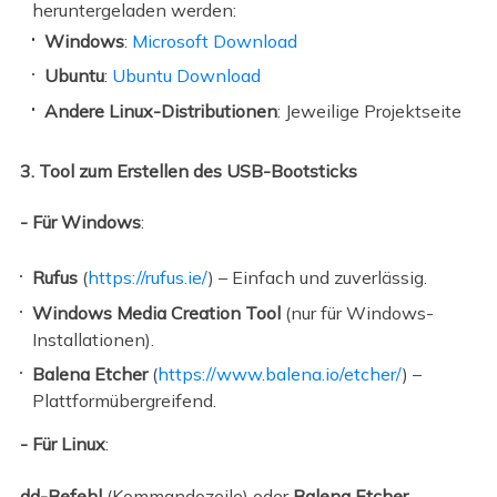
heruntergeladen werden:
Windows
:
Microsoft Download
Ubuntu
:
Ubuntu Download
Andere Linux-Distributionen
: Jeweilige Projektseite
3. Tool zum Erstellen des USB-Bootsticks
- Für Windows
:
Rufus
(
https://rufus.ie/
) – Einfach und zuverlässig.
Windows Media Creation Tool
(nur für Windows-
Installationen).
Balena Etcher
(
https://www.balena.io/etcher/
) –
Plattformübergreifend.
- Für Linux
:
dd-Befehl
(Kommandozeile) oder
Balena Etcher
.