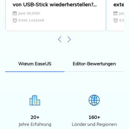
von USB-Stick wiederherstellen?
extern
[Kostenlos]
June 18,2026
June 
6
min. Lesezeit
6
min.
Editor-Bewertungen
Warum EaseUS
20+
160+
Jahre Erfahrung
Länder und Regionen