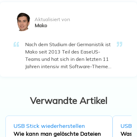
Aktualisiert von
Mako
Nach dem Studium der Germanistik ist
Mako seit 2013 Teil des EaseUS-
Teams und hat sich in den letzten 11
Jahren intensiv mit Software-Themen
beschäftigt. Der Schwerpunkt liegt auf
Datenrettung, Datenmanagement,
Datenträger-Verwaltung und
Multimedia-Software. …
Verwandte Artikel
USB Stick wiederherstellen
USB St
Wie kann man gelöschte Dateien
Was is