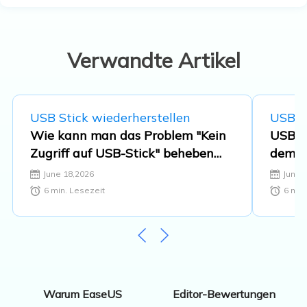
beschäftigt. Der Schwerpunkt liegt auf
Datenrettung, Datenmanagement,
Datenträger-Verwaltung und
Multimedia-Software. …
Verwandte Artikel
USB Stick wiederherstellen
USB St
Wie kann man das Problem "Kein
USB-St
Zugriff auf USB-Stick" beheben
dem b
und den USB-Stick wieder
beheb
June 18,2026
June 
zugänglich machen.
6
min. Lesezeit
6
min.
Editor-Bewertungen
Warum EaseUS