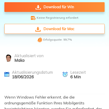
Download für Win

Keine Registrierung erfordert
Download für Mac

Erfolgsquote: 99,7%
Aktualisiert von
Mako
Aktualisierungsdatum
Lesezeit
18/06/2026
6
Min
Wenn Windows Fehler erkennt, die die
ordnungsgemäße Funktion Ihres Mobilgeräts
beeinträchtigen könnten, werden Sie aufgefordert, das