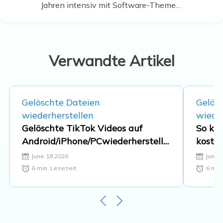
Jahren intensiv mit Software-Themen
beschäftigt. Der Schwerpunkt liegt auf
Datenrettung, Datenmanagement,
Datenträger-Verwaltung und
Multimedia-Software. …
Verwandte Artikel
Gelöschte Dateien
Gelös
wiederherstellen
wieder
Gelöschte TikTok Videos auf
So ka
Android/iPhone/PCwiederherstelle
kosten
n (Schnelle Lösungen)
einfac
June 18,2026
June 
6
min. Lesezeit
6
min.