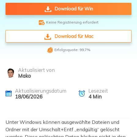
Download für Win

Keine Registrierung erfordert
Download für Mac

Erfolgsquote: 99,7%
Aktualisiert von
Mako
Aktualisierungsdatum
Lesezeit
18/06/2026
4
Min
Unter Windows können ausgewählte Dateien und
Ordner mit der Umschalt+Entf „endgültig“ gelöscht
werden. Diese gelöschten Daten bleiben nicht in den