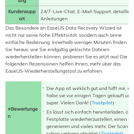
ung
Kundensupp
24/7-Live-Chat, E-Mail-Support, detaillier
ort
Anleitungen
Das Besondere an EaseUS Data Recovery Wizard ist
nicht nur seine hohe Effektivität, sondern auch seine
einfache Bedienung. Innerhalb weniger Minuten finden
Sie heraus, wie Sie endgültig gelöschte Dateien
wiederherstellen können, probieren Sie es jetzt aus! Die
folgenden Rezensionen helfen Ihnen, mehr über das
EaseUS-Wiederherstellungstool zu erfahren:
Die App ist wirklich gut und hilft mir, 
habe sie vor einigen Tagen gekauft und
super. Vielen Dank! (
Trustpilot
)
⭐Bewertunge
Es lässt sich einfach herunterladen, öf
n
Festplatte wiederherzustellen, einen Bo
generieren und vieles mehr. Der Scan wa
schon verloren glaubte! (
Trustpilot
)