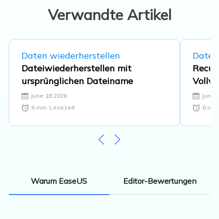
Verwandte Artikel
Daten wiederherstellen
Daten
Dateiwiederherstellen mit
Recuv
ursprünglichen Dateiname
Vollve
June 18,2026
June 
6
min. Lesezeit
6
min.
Editor-Bewertungen
Warum EaseUS