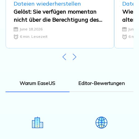
Dateien wiederherstellen
Datei
Gelöst: Sie verfügen momentan
Wie k
nicht über die Berechtigung des
alten 
Zugriffs auf diesen Ordner
June 18,2026
June 
6
min. Lesezeit
6
min.
Editor-Bewertungen
Warum EaseUS