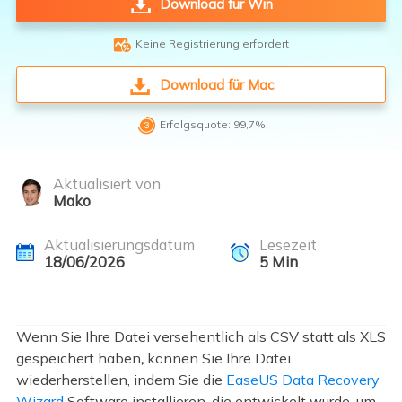
Download für Win

Keine Registrierung erfordert
Download für Mac

Erfolgsquote: 99,7%
Aktualisiert von
Mako
Aktualisierungsdatum
Lesezeit
18/06/2026
5
Min
Wenn Sie Ihre Datei versehentlich als CSV statt als XLS
gespeichert haben
,
können Sie Ihre Datei
wiederherstellen, indem Sie die
EaseUS Data Recovery
Wizard
Software installieren, die entwickelt wurde, um