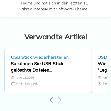
Teams und hat sich in den letzten 11
Jahren intensiv mit Software-Themen
beschäftigt. Der Schwerpunkt liegt auf
Datenrettung, Datenmanagement,
Datenträger-Verwaltung und
Multimedia-Software. …
Verwandte Artikel
USB Stick wiederherstellen
USB St
So können Sie USB-Stick
Wie b
gelöschte Dateien
"Legen
wiederherstellen [Ohne und mit
Laufw
June 18,2026
June 
Software]
6
min. Lesezeit
6
min.