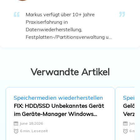
Markus verfügt über 10+ Jahre
Praxiserfahrung in
Datenwiederherstellung,
Festplatten-/Partitionsverwaltung und
Multimedia-Technologien. Er
beherrscht die Kunst, komplexe
Probleme zu vereinfachen und
effiziente Lösungsanleitungen zu
Verwandte Artikel
erstellen. Privat liebt er Filme, Reisen
und kulinarische Genüsse. …
Speichermedien wiederherstellen
Speic
FIX: HDD/SSD Unbekanntes Gerät
Gelöst
im Geräte-Manager Windows
Verzei
10/8/7
nicht 
June 18,2026
June 
6
min. Lesezeit
6
min.