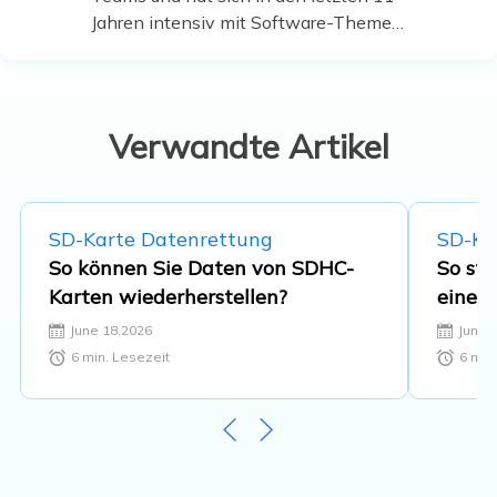
Jahren intensiv mit Software-Themen
beschäftigt. Der Schwerpunkt liegt auf
Datenrettung, Datenmanagement,
Datenträger-Verwaltung und
Multimedia-Software. …
Verwandte Artikel
SD-Karte Datenrettung
SD-Ka
So können Sie Daten von SDHC-
So ste
Karten wiederherstellen?
einer
June 18,2026
June 
6
min. Lesezeit
6
min.