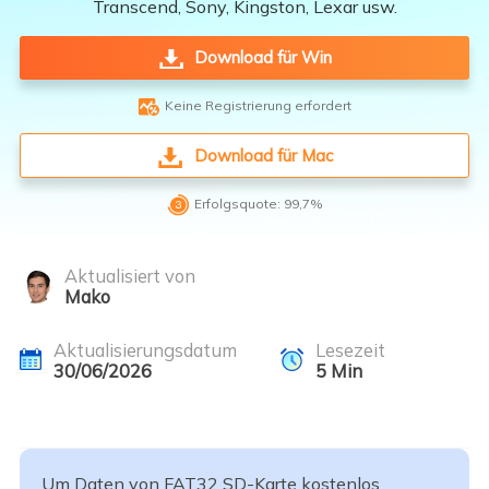
Transcend, Sony, Kingston, Lexar usw.
Download für Win

Keine Registrierung erfordert
Download für Mac

Erfolgsquote: 99,7%
Aktualisiert von
Mako
Aktualisierungsdatum
Lesezeit
30/06/2026
5
Min
Um Daten von FAT32 SD-Karte kostenlos