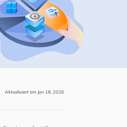
Freunde werben
Video Downloader
Einladen & Belohnung s
Video/Audio online herunterladen
r
ws-Bereitstellung
VideoKit
All-in-One Video-Toolkit
Audio Tools
up White Label Service
EaseUS VoiceWave
Stimme in Echtzeit ändern
Ringtone Editor
Klingeltöne für iPhone erstellen
Aktualisiert am Jun 18, 2026
Vocal Remover (Online)
Gesang kostenlos online entfernen