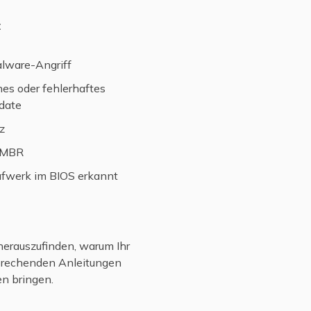
:
alware-Angriff
es oder fehlerhaftes
date
z
 MBR
ufwerk im BIOS erkannt
 herauszufinden, warum Ihr
sprechenden Anleitungen
en bringen.