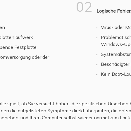
02
Logische Fehler
en
Virus- oder M
plattenlaufwerk
Problematisch
Windows-Up
rbende Festplatte
Systemabstur
romversorgung oder der
Beschädigter
Kein Boot-La
lle spielt, ob Sie versucht haben, die spezifischen Ursachen
önnen die aufgelisteten Symptome direkt überprüfen, die ent
 beheben, und Ihren Computer selbst wieder normal zum Lauf
EN