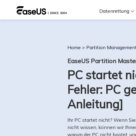
Datenrettung
F
Home
>
Partition Managemen
D
EaseUS Partition Maste
PC startet n
i
Fehler: PC g
W
Anleitung]
Ihr PC startet nicht? Wenn Si
nicht wissen, können wir Ihnen
warum der PC nicht bootet, und