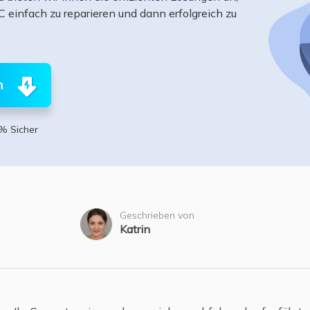
ere Wiederherstellungsprodukte
 einfach zu reparieren und dann erfolgreich zu
Data Recovery Services
Deploy Manage
Professionelle Datenrettungsdienste
Intelligente Windo
MSPs Service
Exchange Recovery
n
EDB-Datei wiederherstellen & reparieren
MSP Service
EaseUS Todo Back
Email Recovery
% Sicher
Outlook E-Mail wiederherstellen
MS SQL Recovery
MS SQL-Datenbank wiederherstellen
Geschrieben von
Katrin