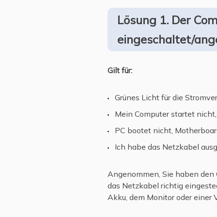
Abgesehen von den oben genannten Gründen können auch andere Gründe, wie z. B. eine angeschlossene externe Festplatte, das Hochfahren des Computers verhindern. Folgen Sie diesem Link -
Warum startet d
Lösung 1. Der Comp
eingeschaltet/ang
Gilt für:
Grünes Licht für die Stromve
Mein Computer startet nicht,
PC bootet nicht, Motherboar
Ich habe das Netzkabel ausg
Angenommen, Sie haben den Com
das Netzkabel richtig eingeste
Akku, dem Monitor oder einer V