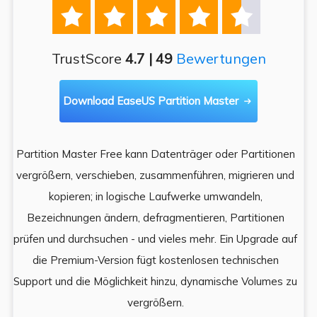





TrustScore
4.7 | 49
Bewertungen
Download EaseUS Partition Master

Partition Master Free kann Datenträger oder Partitionen
Di
e
vergrößern, verschieben, zusammenführen, migrieren und
und
kopieren; in logische Laufwerke umwandeln,
ein
Bezeichnungen ändern, defragmentieren, Partitionen
Auf
prüfen und durchsuchen - und vieles mehr. Ein Upgrade auf
k
es,
die Premium-Version fügt kostenlosen technischen
ä
,
Support und die Möglichkeit hinzu, dynamische Volumes zu
vergrößern.