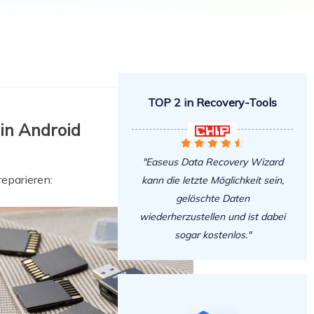
Freunde werben
Video Downloader
Einladen & Belohnung s
Video/Audio online herunterladen
r
ws-Bereitstellung
VideoKit
All-in-One Video-Toolkit
TOP 2 in Recovery-Tools
Audio Tools
up White Label Service
in Android

EaseUS VoiceWave





Stimme in Echtzeit ändern
"Easeus Data Recovery Wizard
reparieren:
kann die letzte Möglichkeit sein,
Ringtone Editor
Klingeltöne für iPhone erstellen
gelöschte Daten
wiederherzustellen und ist dabei
Vocal Remover (Online)
sogar kostenlos."
Gesang kostenlos online entfernen