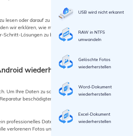
USB wird nicht erkannt
zu lesen oder darauf zu schreiben, wie
rden wir erklären, wie man
RAW in NTFS
ür-Schritt-Lösungen zu beheben, dann
umwandeln
Gelöschte Fotos
wiederherstellen
ndroid wiederherstellt
Word-Dokument
ch. Um Ihre Daten zu schützen,
wiederherstellen
 Reparatur beschädigter SD-Karten in
Excel-Dokument
n professionelles Datenrettungstool
wiederherstellen
lle verlorenen Fotos und andere