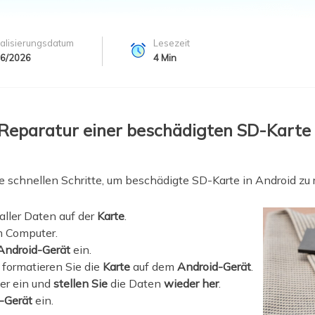
ere Wiederherstellungsprodukte
Data Recovery Services
Deploy Manage
alisierungsdatum
Lesezeit
Professionelle Datenrettungsdienste
Intelligente Windo
06/2026
4
Min
MSPs Service
Exchange Recovery
EDB-Datei wiederherstellen & reparieren
MSP Service
EaseUS Todo Back
 Reparatur einer beschädigten SD-Karte 
Email Recovery
Outlook E-Mail wiederherstellen
MS SQL Recovery
ie schnellen Schritte, um beschädigte SD-Karte in Android zu 
MS SQL-Datenbank wiederherstellen
aller Daten auf der
Karte
.
 Computer.
Android-Gerät
ein.
 formatieren Sie die
Karte
auf dem
Android-Gerät
.
er ein und
stellen Sie
die Daten
wieder her
.
-Gerät
ein.