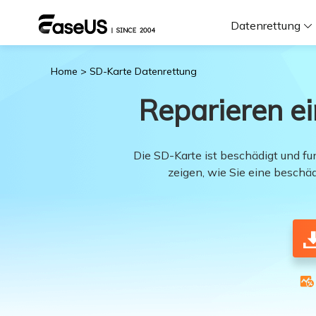
Datenrettung
Home
>
SD-Karte Datenrettung
F
Reparieren e
D
Die SD-Karte ist beschädigt und fun
zeigen, wie Sie eine beschä
i
W
