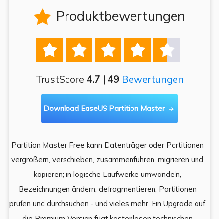
Produktbewertungen






TrustScore
4.7 | 49
Bewertungen
Download EaseUS Partition Master

Partition Master Free kann Datenträger oder Partitionen
Di
e
vergrößern, verschieben, zusammenführen, migrieren und
und
kopieren; in logische Laufwerke umwandeln,
ein
Bezeichnungen ändern, defragmentieren, Partitionen
Auf
prüfen und durchsuchen - und vieles mehr. Ein Upgrade auf
k
es,
die Premium-Version fügt kostenlosen technischen
ä