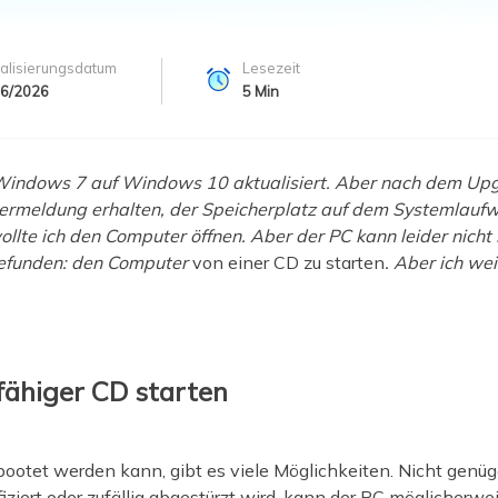
ere Wiederherstellungsprodukte
Data Recovery Services
Deploy Manage
alisierungsdatum
Lesezeit
Professionelle Datenrettungsdienste
Intelligente Windo
06/2026
5
Min
MSPs Service
Exchange Recovery
EDB-Datei wiederherstellen & reparieren
MSP Service
 Windows 7 auf Windows 10 aktualisiert. Aber nach dem Upg
EaseUS Todo Back
Email Recovery
ermeldung erhalten, der Speicherplatz auf dem Systemlaufwer
Outlook E-Mail wiederherstellen
lte ich den Computer öffnen. Aber der PC kann leider nicht
gefunden: den Computer
von einer CD zu starten
. Aber ich we
MS SQL Recovery
MS SQL-Datenbank wiederherstellen
ähiger CD starten
tet werden kann, gibt es viele Möglichkeiten. Nicht genüge
ziert oder zufällig abgestürzt wird, kann der PC möglicherwei