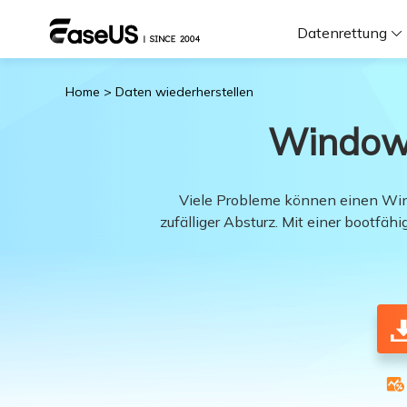
Datenrettung
Home
>
Daten wiederherstellen
F
Windows
D
Viele Probleme können einen Win
zufälliger Absturz. Mit einer bootf
i
W
