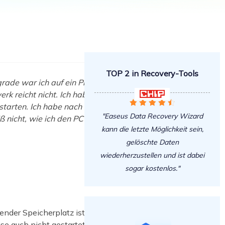
Freunde werben
Video Downloader
Einladen & Belohnung s
Video/Audio online herunterladen
r
ws-Bereitstellung
VideoKit
All-in-One Video-Toolkit
TOP 2 in Recovery-Tools
Audio Tools
rade war ich auf ein Problem
up White Label Service
k reicht nicht. Ich habe diese

EaseUS VoiceWave





Stimme in Echtzeit ändern
 starten. Ich habe nach den Lösungen
"Easeus Data Recovery Wizard
iß nicht, wie ich den PC mit einem
kann die letzte Möglichkeit sein,
Ringtone Editor
Klingeltöne für iPhone erstellen
gelöschte Daten
wiederherzustellen und ist dabei
Vocal Remover (Online)
sogar kostenlos."
Gesang kostenlos online entfernen
nder Speicherplatz ist eine davon.
se auch nicht gestartet werden. Bei