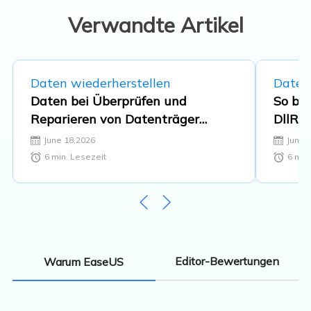
Verwandte Artikel
Daten wiederherstellen
Daten
Daten bei Überprüfen und
So beh
Reparieren von Datenträger
DllReg
verschwunden - So retten Sie Ihre
wurd
June 18,2026
June 
Dateien
6
min. Lesezeit
6
min.
Editor-Bewertungen
Warum EaseUS