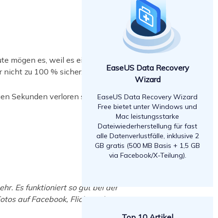
ute mögen es, weil es eine sehr gute
EaseUS Data Recovery
r nicht zu 100 % sicher.
Wizard
gen Sekunden verloren sind. Deshalb
EaseUS Data Recovery Wizard
Free bietet unter Windows und
Mac leistungsstarke
Dateiwiederherstellung für fast
alle Datenverlustfälle, inklusive 2
GB gratis (500 MB Basis + 1,5 GB
via Facebook/X-Teilung).
r. Es funktioniert so gut bei der
tos auf Facebook, Flickr und
Top 10 Artikel