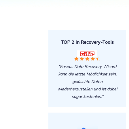
Freunde werben
Video Downloader
Einladen & Belohnung s
Video/Audio online herunterladen
r
ws-Bereitstellung
VideoKit
All-in-One Video-Toolkit
TOP 2 in Recovery-Tools
Audio Tools
up White Label Service

EaseUS VoiceWave





Stimme in Echtzeit ändern
"Easeus Data Recovery Wizard
kann die letzte Möglichkeit sein,
Ringtone Editor
Klingeltöne für iPhone erstellen
gelöschte Daten
wiederherzustellen und ist dabei
Vocal Remover (Online)
sogar kostenlos."
Gesang kostenlos online entfernen