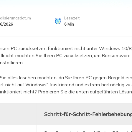
ere Wiederherstellungsprodukte
Data Recovery Services
Deploy Manage
alisierungsdatum
Lesezeit
Professionelle Datenrettungsdienste
Intelligente Windo
06/2026
6
Min
MSPs Service
Exchange Recovery
EDB-Datei wiederherstellen & reparieren
MSP Service
esen PC zurücksetzen funktioniert nicht unter Windows 10/8
EaseUS Todo Back
Email Recovery
elleicht möchten Sie Ihren PC zurücksetzen, um Ransomware o
Outlook E-Mail wiederherstellen
stallieren.
MS SQL Recovery
Sie alles löschen möchten, da Sie Ihren PC gegen Bargeld ei
MS SQL-Datenbank wiederherstellen
ert nicht auf Windows"
frustrierend und extrem hartnäckig z
nktioniert nicht? Probieren Sie die unten aufgeführten Lösu
Schritt-für-Schritt-Fehlerbehebun