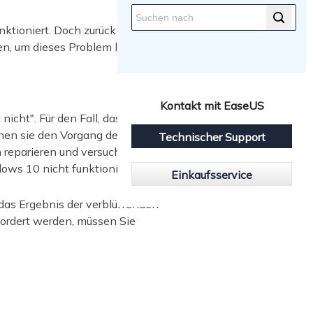
tioniert. Doch zurück zu dem Fehler
en, um dieses Problem loszuwerden:
Kontakt mit EaseUS
icht". Für den Fall, dass die
nnen sie den Vorgang des
Technischer Support
reparieren und versuchen, sie erneut
ows 10 nicht funktioniert.
Einkaufsservice
das Ergebnis der verblüffenden
fordert werden, müssen Sie