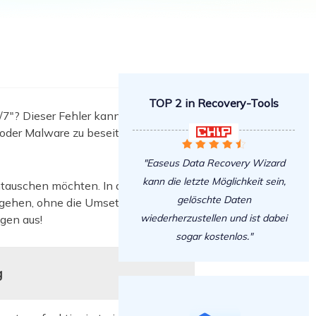
Freunde werben
Video Downloader
Einladen & Belohnung s
Video/Audio online herunterladen
r
ws-Bereitstellung
VideoKit
All-in-One Video-Toolkit
TOP 2 in Recovery-Tools
Audio Tools
/7"? Dieser Fehler kann aus
up White Label Service
der Malware zu beseitigen, oder Sie

EaseUS VoiceWave





Stimme in Echtzeit ändern
"Easeus Data Recovery Wizard
kann die letzte Möglichkeit sein,
Ringtone Editor
ntauschen möchten. In all diesen
Klingeltöne für iPhone erstellen
gelöschte Daten
u gehen, ohne die Umsetzung ein paar
wiederherzustellen und ist dabei
ngen aus!
Vocal Remover (Online)
sogar kostenlos."
Gesang kostenlos online entfernen
g