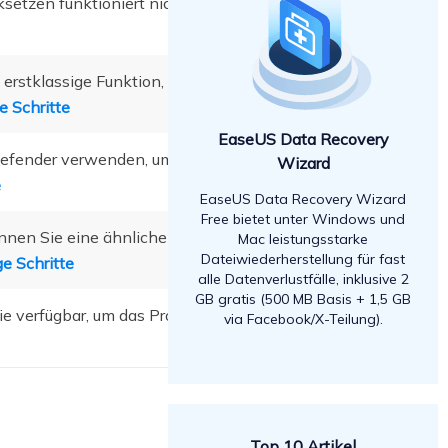
ksetzen funktioniert nicht-Fehler
rstklassige Funktion, mit der sie
e Schritte
EaseUS Data Recovery
Defender verwenden, um diesen
Wizard
e
EaseUS Data Recovery Wizard
Free bietet unter Windows und
nnen Sie eine ähnliche Version
Mac leistungsstarke
Dateiwiederherstellung für fast
ge Schritte
alle Datenverlustfälle, inklusive 2
GB gratis (500 MB Basis + 1,5 GB
Sie verfügbar, um das Problem zu
via Facebook/X-Teilung).
Top 10 Artikel