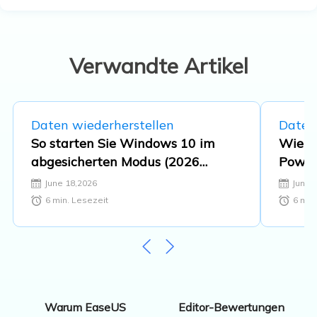
beschäftigt. Der Schwerpunkt liegt auf
Datenrettung, Datenmanagement,
Datenträger-Verwaltung und
Multimedia-Software. …
Verwandte Artikel
Daten wiederherstellen
Daten
So starten Sie Windows 10 im
Wie k
abgesicherten Modus (2026
Power
Anleitung)
June 18,2026
June 
6
min. Lesezeit
6
min.
Editor-Bewertungen
Warum EaseUS