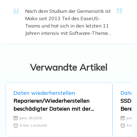
Nach dem Studium der Germanistik ist
Mako seit 2013 Teil des EaseUS-
Teams und hat sich in den letzten 11
Jahren intensiv mit Software-Themen
beschäftigt. Der Schwerpunkt liegt auf
Datenrettung, Datenmanagement,
Datenträger-Verwaltung und
Multimedia-Software. …
Verwandte Artikel
Daten wiederherstellen
Daten
Reparieren/Wiederherstellen
SSD v
beschädigter Dateien mit der
Berei
Eingabeaufforderung(CMD)
Gaming
June 18,2026
June 
beste
6
min. Lesezeit
6
min.