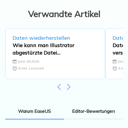
Datenträger-Verwaltung und
Multimedia-Software. …
Verwandte Artikel
Daten wiederherstellen
Daten
Wie kann man Illustrator
Datei
abgestürzte Datei
versc
wiederherstellen?
wieder
June 18,2026
June 
6
min. Lesezeit
6
min.
Editor-Bewertungen
Warum EaseUS