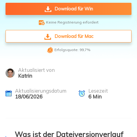
Download für Win

Keine Registrierung erfordert
Download für Mac

Erfolgsquote: 99,7%
Aktualisiert von
Katrin
Aktualisierungsdatum
Lesezeit
18/06/2026
6
Min
Was ist der Dateiversionverlauf