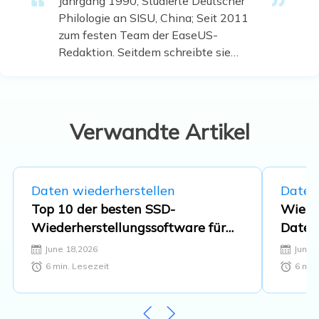
Jahrgang 1990; Studierte Deutscher
Philologie an SISU, China; Seit 2011
zum festen Team der EaseUS-
Redaktion. Seitdem schreibte sie
Ratgeber und Tipps. Zudem berichtete
sie über Neues und Aufregendes aus
der digitalen Technikwelt. …
Verwandte Artikel
Daten wiederherstellen
Daten
Top 10 der besten SSD-
Wie l
Wiederherstellungssoftware für
Daten
Windows und Mac im Jahr 2026
June 18,2026
June 
6
min. Lesezeit
6
min.