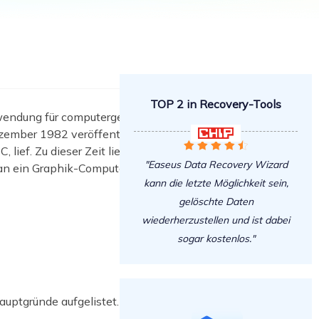
Freunde werben
Video Downloader
Einladen & Belohnung s
Video/Audio online herunterladen
r
ws-Bereitstellung
VideoKit
All-in-One Video-Toolkit
TOP 2 in Recovery-Tools
Audio Tools
wendung für computergestütztes
up White Label Service
zember 1982 veröffentlicht, war

EaseUS VoiceWave





Stimme in Echtzeit ändern
ef. Zu dieser Zeit liefen die
"Easeus Data Recovery Wizard
an ein Graphik-Computerterminal
kann die letzte Möglichkeit sein,
Ringtone Editor
Klingeltöne für iPhone erstellen
gelöschte Daten
wiederherzustellen und ist dabei
Vocal Remover (Online)
sogar kostenlos."
Gesang kostenlos online entfernen
uptgründe aufgelistet.