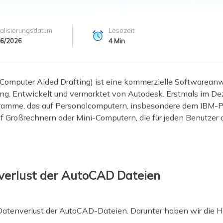
ere Wiederherstellungsprodukte
Data Recovery Services
Deploy Manage
alisierungsdatum
Lesezeit
Professionelle Datenrettungsdienste
Intelligente Windo
06/2026
4
Min
MSPs Service
Exchange Recovery
EDB-Datei wiederherstellen & reparieren
MSP Service
Computer Aided Drafting) ist eine kommerzielle Softwarean
EaseUS Todo Back
Email Recovery
ng. Entwickelt und vermarktet von Autodesk. Erstmals im De
Outlook E-Mail wiederherstellen
mme, das auf Personalcomputern, insbesondere dem IBM-PC, li
Großrechnern oder Mini-Computern, die für jeden Benutzer 
MS SQL Recovery
MS SQL-Datenbank wiederherstellen
verlust der AutoCAD Dateien
Datenverlust der AutoCAD-Dateien. Darunter haben wir die Ha