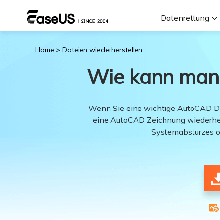
Datenrettung
Home
>
Dateien wiederherstellen
F
Wie kann man 
D
Wenn Sie eine wichtige AutoCAD Dat
eine AutoCAD Zeichnung wiederher
i
Systemabsturzes od
W
