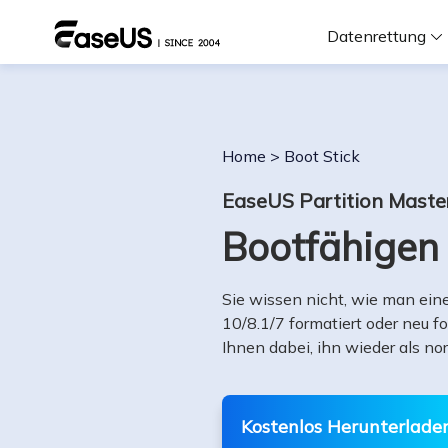
Datenrettung
F
Home
>
Boot Stick
D
EaseUS Partition Maste
Bootfähigen 
i
W
Sie wissen nicht, wie man ei
10/8.1/7 formatiert oder neu fo
Ihnen dabei, ihn wieder als 
Kostenlos Herunterlade