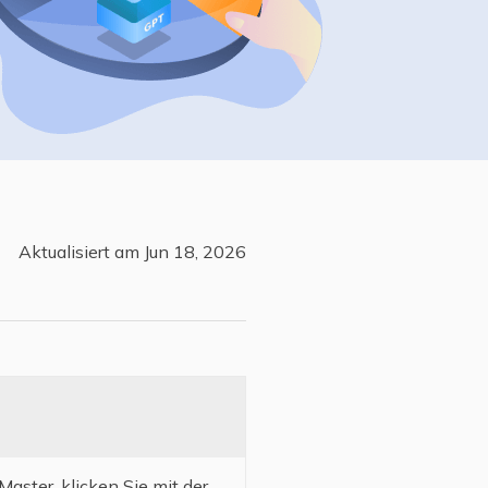
Freunde werben
Video Downloader
Einladen & Belohnung s
Video/Audio online herunterladen
r
ws-Bereitstellung
VideoKit
All-in-One Video-Toolkit
Audio Tools
up White Label Service
EaseUS VoiceWave
Stimme in Echtzeit ändern
Aktualisiert am Jun 18, 2026
Ringtone Editor
Klingeltöne für iPhone erstellen
Vocal Remover (Online)
Gesang kostenlos online entfernen
Master, klicken Sie mit der