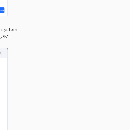
eisystem
„OK“.