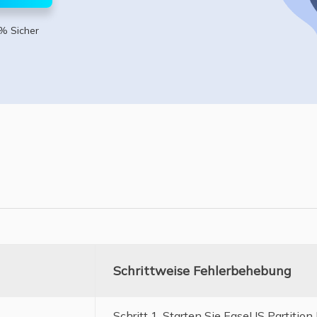
ere Wiederherstellungsprodukte
% Sicher
Data Recovery Services
Deploy Manage
Professionelle Datenrettungsdienste
Intelligente Windo
MSPs Service
Exchange Recovery
EDB-Datei wiederherstellen & reparieren
MSP Service
EaseUS Todo Back
Email Recovery
Outlook E-Mail wiederherstellen
MS SQL Recovery
MS SQL-Datenbank wiederherstellen
Schrittweise Fehlerbehebung
Schritt 1. Starten Sie EaseUS Partition 