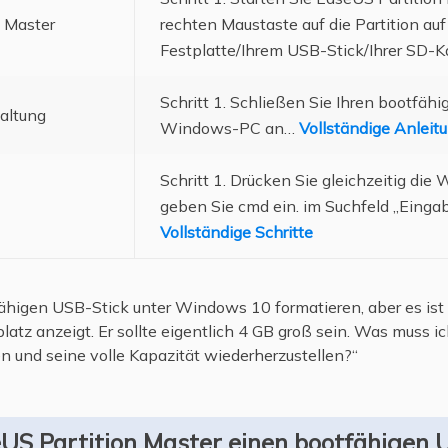
n Master
rechten Maustaste auf die Partition auf
Festplatte/Ihrem USB-Stick/Ihrer SD-Ka
Schritt 1. Schließen Sie Ihren bootfäh
altung
Windows-PC an…
Vollständige Anleit
Schritt 1. Drücken Sie gleichzeitig di
geben Sie cmd ein.
im Suchfeld „Einga
Vollständige Schritte
ähigen USB-Stick unter Windows 10 formatieren, aber es ist s
tz anzeigt. Er sollte eigentlich 4 GB groß sein. Was muss i
en und seine volle Kapazität wiederherzustellen?“
eUS Partition Master einen bootfähigen 