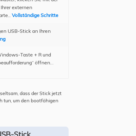
 Ihrer externen
rte...
Vollständige Schritte
igen USB-Stick an Ihren
ung
e Windows-Taste + R und
beaufforderung“ öffnen…
eltsam, dass der Stick jetzt
ch tun, um den bootfähigen
USB-Stick