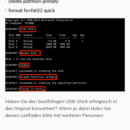
create partition primary
format fs=fat32 quick
Haben Sie den bootfähigen USB-Stick erfolgreich in
das Original konvertiert? Wenn ja, dann teilen Sie
diesen Leitfaden bitte mit weiteren Personen: