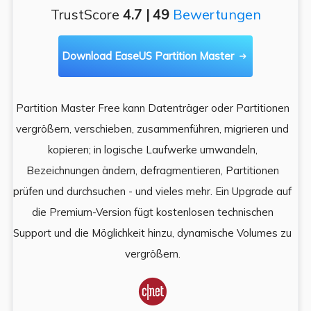
TrustScore
4.7 | 49
Bewertungen
Download EaseUS Partition Master

Partition Master Free kann Datenträger oder Partitionen
Di
e
vergrößern, verschieben, zusammenführen, migrieren und
und
kopieren; in logische Laufwerke umwandeln,
ein
Bezeichnungen ändern, defragmentieren, Partitionen
Auf
prüfen und durchsuchen - und vieles mehr. Ein Upgrade auf
k
es,
die Premium-Version fügt kostenlosen technischen
ä
,
Support und die Möglichkeit hinzu, dynamische Volumes zu
vergrößern.
