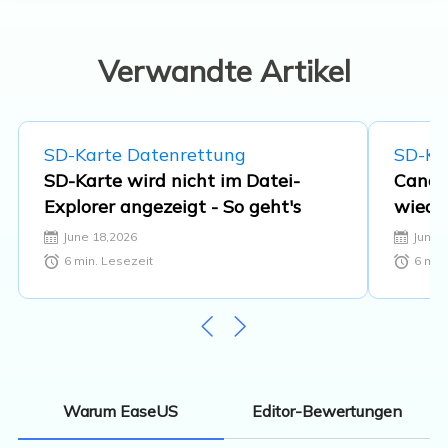
Datenrettung, Datenmanagement,
Datenträger-Verwaltung und
Multimedia-Software. …
Verwandte Artikel
SD-Karte Datenrettung
SD-Ka
SD-Karte wird nicht im Datei-
Canon
Explorer angezeigt - So geht's
wiede
Anlei
June 18,2026
June 
6
min. Lesezeit
6
min.
Editor-Bewertungen
Warum EaseUS