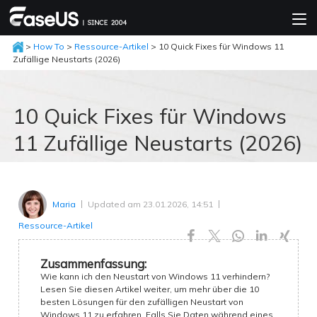
>
How To
>
Ressource-Artikel
> 10 Quick Fixes für Windows 11
Zufällige Neustarts (2026)
10 Quick Fixes für Windows
11 Zufällige Neustarts (2026)
Updated am 23.01.2026, 14:51
Maria
Ressource-Artikel





Zusammenfassung:
Wie kann ich den Neustart von Windows 11 verhindern?
Lesen Sie diesen Artikel weiter, um mehr über die 10
besten Lösungen für den zufälligen Neustart von
Windows 11 zu erfahren. Falls Sie Daten während eines