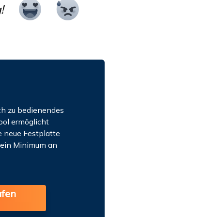
!
ach zu bedienendes
ol ermöglicht
e neue Festplatte
ur ein Minimum an
ufen