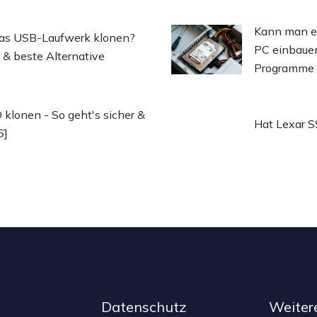
Kann man ei
das USB-Laufwerk klonen?
PC einbaue
 & beste Alternative
Programme n
klonen - So geht's sicher &
Hat Lexar S
6]
Datenschutz
Weiter