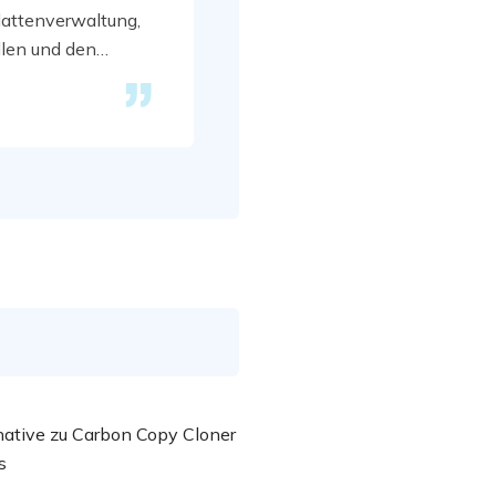
lattenverwaltung,
len und den
kel umfassen die
ichte und Lösungen.
native zu Carbon Copy Cloner
s