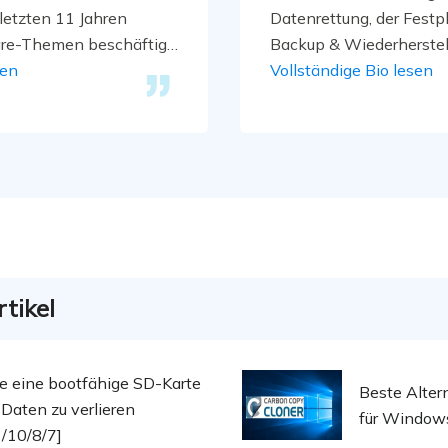
 letzten 11 Jahren
Datenrettung, der Festp
are-Themen beschäftigt.
Backup & Wiederherstel
egt auf Datenrettung,
sen
Multimedien. Diese Arti
Vollständige Bio lesen
 Datenträger-
professionellen Testber
timedia-Software. …
…
tikel
e eine bootfähige SD-Karte
Beste Alter
Daten zu verlieren
für Window
/10/8/7]