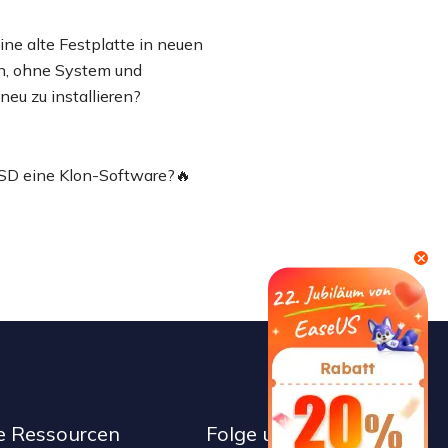
ne alte Festplatte in neuen
n, ohne System und
eu zu installieren?
SD eine Klon-Software?🔥

e Ressourcen
Folge uns auf