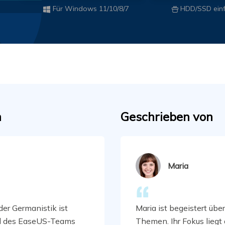
Für Windows 11/10/8/7
HDD/SSD einf

n
Geschrieben von
Maria
er Germanistik ist
Maria ist begeistert über
il des EaseUS-Teams
Themen. Ihr Fokus liegt 