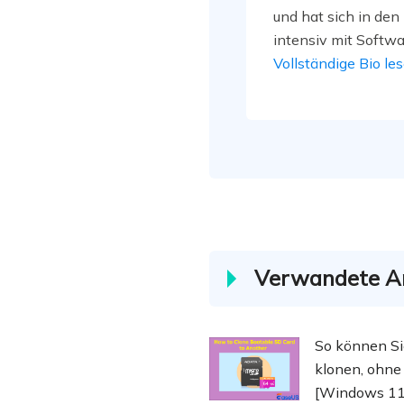
und hat sich in den
intensiv mit Softw
Der Schwerpunkt li
Vollständige Bio le
Datenmanagement,
Verwaltung und Mul
Verwandete Ar
So können Si
klonen, ohne 
[Windows 11