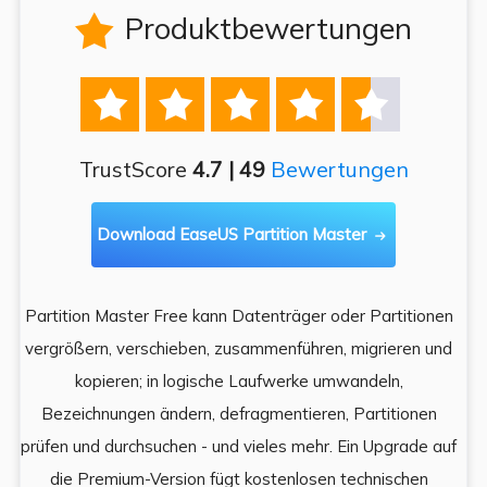
Produktbewertungen






TrustScore
4.7 | 49
Bewertungen
Download EaseUS Partition Master

Partition Master Free kann Datenträger oder Partitionen
Di
e
vergrößern, verschieben, zusammenführen, migrieren und
und
kopieren; in logische Laufwerke umwandeln,
ein
Bezeichnungen ändern, defragmentieren, Partitionen
Auf
prüfen und durchsuchen - und vieles mehr. Ein Upgrade auf
k
es,
die Premium-Version fügt kostenlosen technischen
ä