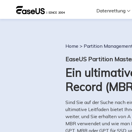
Datenrettung
F
Home
>
Partition Managemen
D
EaseUS Partition Maste
Ein ultimati
i
Record (MBR
W
Sind Sie auf der Suche nach e
ultimative Leitfaden bietet Ih
weiter, und Sie erhalten von 
MBR verwendet und wie man Fe
GPT, MBR oder GPT für SSD, u