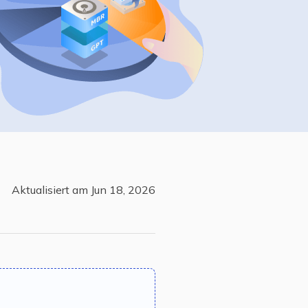
Freunde werben
Video Downloader
Einladen & Belohnung s
Video/Audio online herunterladen
r
ws-Bereitstellung
VideoKit
All-in-One Video-Toolkit
Audio Tools
up White Label Service
EaseUS VoiceWave
Stimme in Echtzeit ändern
Ringtone Editor
Aktualisiert am Jun 18, 2026
Klingeltöne für iPhone erstellen
Vocal Remover (Online)
Gesang kostenlos online entfernen