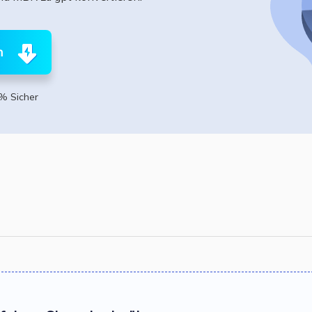
ere Wiederherstellungsprodukte
Data Recovery Services
Deploy Manage
Professionelle Datenrettungsdienste
Intelligente Windo
n
MSPs Service
Exchange Recovery
EDB-Datei wiederherstellen & reparieren
% Sicher
MSP Service
EaseUS Todo Back
Email Recovery
Outlook E-Mail wiederherstellen
MS SQL Recovery
MS SQL-Datenbank wiederherstellen