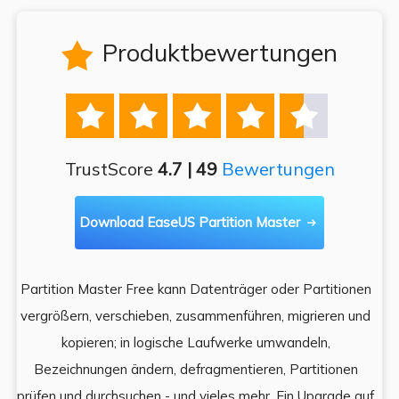
Produktbewertungen






TrustScore
4.7 | 49
Bewertungen
Download EaseUS Partition Master

Partition Master Free kann Datenträger oder Partitionen
Di
e
vergrößern, verschieben, zusammenführen, migrieren und
und
kopieren; in logische Laufwerke umwandeln,
ein
Bezeichnungen ändern, defragmentieren, Partitionen
Auf
prüfen und durchsuchen - und vieles mehr. Ein Upgrade auf
k