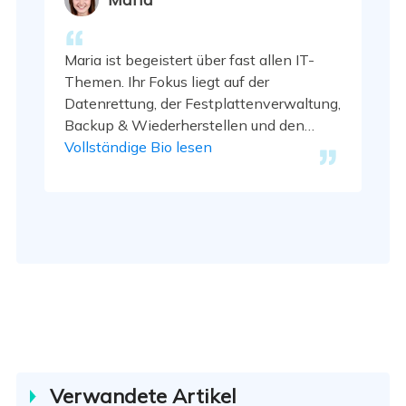
Maria ist begeistert über fast allen IT-
Themen. Ihr Fokus liegt auf der
Datenrettung, der Festplattenverwaltung,
Backup & Wiederherstellen und den
Multimedien. Diese Artikel umfassen die
Vollständige Bio lesen
professionellen Testberichte und
Lösungen. …
Verwandete Artikel