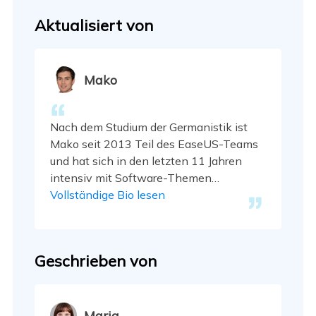
Aktualisiert von
Mako
Nach dem Studium der Germanistik ist
Mako seit 2013 Teil des EaseUS-Teams
und hat sich in den letzten 11 Jahren
intensiv mit Software-Themen
beschäftigt. Der Schwerpunkt liegt auf
Vollständige Bio lesen
Datenrettung, Datenmanagement,
Datenträger-Verwaltung und Multimedia-
Software. …
Geschrieben von
Maria