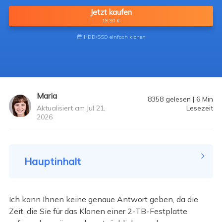
Jetzt kaufen
19,90 €
HDD/SSD einfach klonen

Maria
8358
gelesen
|
6
Min
Aktualisiert am Jul 21,
Lesezeit
2026
Hauptinhalt
Ich kann Ihnen keine genaue Antwort geben, da die
Zeit, die Sie für das Klonen einer 2-TB-Festplatte